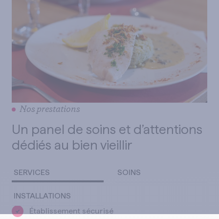
Nos prestations
Un panel de soins et d’attentions
dédiés au bien vieillir
SERVICES
SOINS
INSTALLATIONS
Établissement sécurisé