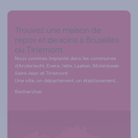
Trouvez une maison de
repos et de soins à Bruxelles
ou Tirlemont
Nous sommes implanté dans les communes
d’Anderlecht, Evere, Jette, Laeken, Molenbeek-
Saint-Jean et Tirlemont
R
e
c
h
e
r
c
h