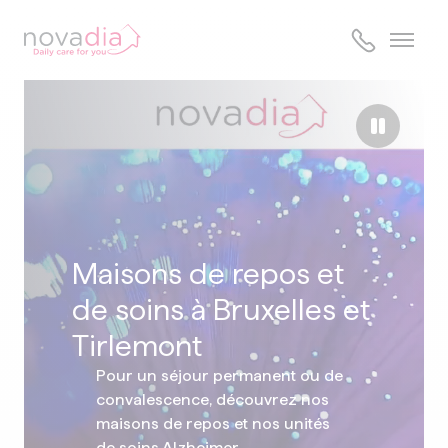
Skip
to
content
Maisons de repos et
de soins à Bruxelles et
Tirlemont
Pour un séjour permanent ou de
convalescence, découvrez nos
maisons de repos et nos unités
de soins Alzheimer.