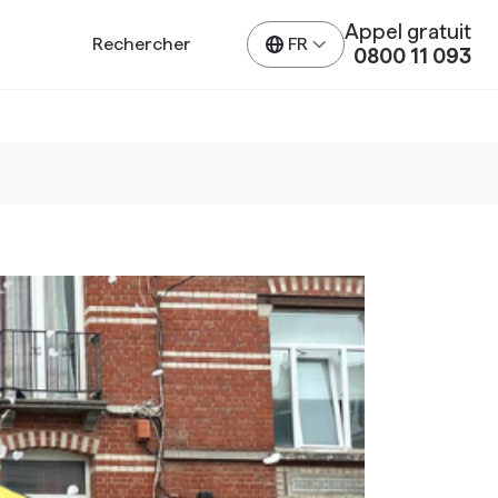
Appel gratuit
Choose
FR
0800 11 093
a
language