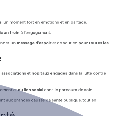
e
, un moment fort en émotions et en partage.
is un frein
à l’engagement.
yonner un
message d’espoir
et de soutien
pour toutes les
e
s
associations
et
hôpitaux engagés
dans la lutte contre
nement et
du lien social
dans le parcours de soin.
ent aux grandes causes de santé publique, tout en
anté