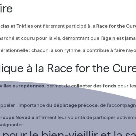
ire
cias
et
Trèfles
ont fièrement participé à la
Race for the Cur
 marché et couru pour la vie, démontrant que
l’âge n’est jama
nérationnelle : chacun, à son rythme, a contribué à faire ra
ique à la Race for the Cur
 villes européennes
, permet de
collecter des fonds
pour le
appeler l’importance du
dépistage précoce
, de l’accompag
roupe Novadia
affirment leur volonté de participer activem
soignantes.
r le bien-vieillir et la s