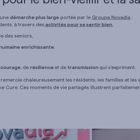
s une
démarche plus large
portée par le
Groupe Novadia
:
dents, à travers des
activités pour se sentir bien
,
le des seniors,
humaine enrichissante
.
e
courage
, de
résilience
et de
transmission
qui s’expriment.
emercie chaleureusement les résidents, les familles et les é
r the Cure. Ces moments de vie partagés illustrent parfaiteme