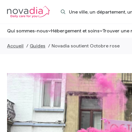
Skip
Rechercher
to
un
content
établissement
Qui sommes-nous
Hébergement et soins
Trouver une 
Accueil
Guides
Novadia soutient Octobre rose