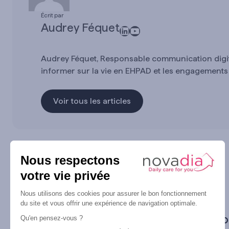
Écrit par
Audrey Féquet
LinkedIn
YouTube
Audrey Féquet, Responsable communication digita
informer sur la vie en EHPAD et les engagements d
Voir tous les articles
À propos
No