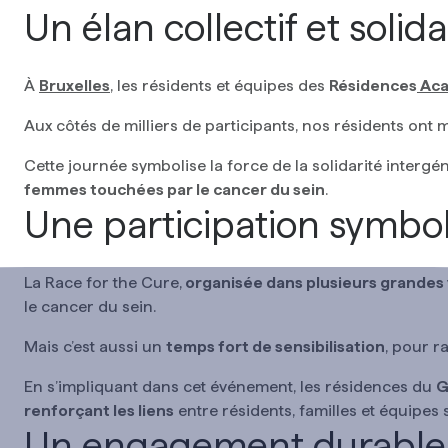
Un élan collectif et solida
À
Bruxelles
, les résidents et équipes des
Résidences
Aca
Aux côtés de milliers de participants, nos résidents ont
Cette journée symbolise la force de la solidarité intergé
femmes touchées par le cancer du sein
.
Une participation symbol
La Race for the Cure,
organisée dans plusieurs grandes
le cancer du sein.
Mais c’est aussi un
temps fort de sensibilisation
, pour r
En s’impliquant dans cet événement, les résidences du
G
renforçant les liens
entre résidents, familles et équipes 
Un engagement durable pou