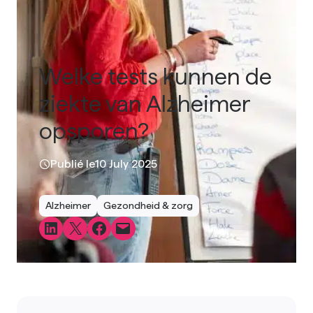
Welke tests kunnen de
ziekte van Alzheimer
opsporen?
Publié le
10 July 2025
Alzheimer
Gezondheid & zorg
Share on LinkedIn
Share on X
Share on Facebook
Email this Page