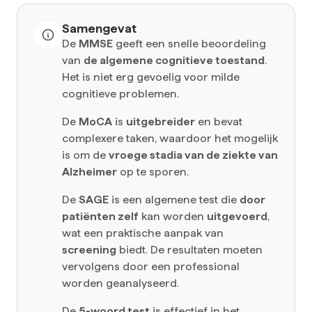
Samengevat
De
MMSE
geeft een snelle beoordeling
van
de algemene cognitieve toestand
.
Het is niet erg gevoelig voor milde
cognitieve problemen.
De
MoCA
is
uitgebreider
en bevat
complexere taken, waardoor het mogelijk
is om de
vroege stadia van de ziekte van
Alzheimer
op te sporen.
De
SAGE
is een algemene test die
door
patiënten zelf
kan worden
uitgevoerd
,
wat een praktische aanpak van
screening
biedt. De resultaten moeten
vervolgens door een professional
worden geanalyseerd.
De
5-woord test
is effectief in het