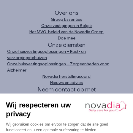
Over ons
Groep Essenties
Onze vestigingen in België
Het MVO-beleid van de Novadia Groep
Doe mee
Onze diensten
Onze huisvestingsoplossingen – Rust- en
verzorgingstehuizen
Onze huisvestingsoplossingen – Zorgeenheden voor
Alzheimer
Novadia herstellingsoord
Nieuws en advies
Neem contact op met
Zoek een vestiging
Contact opnemen
Dringend verzoek
Bel ons
0800 11 093
LinkedIn
Instagram
Facebook
YouTube