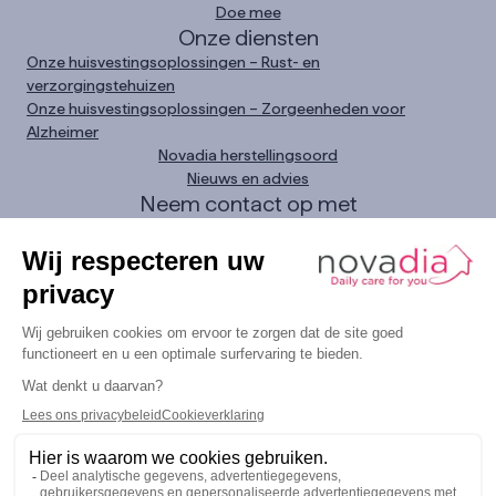
Doe mee
Onze diensten
Onze huisvestingsoplossingen – Rust- en
verzorgingstehuizen
Onze huisvestingsoplossingen – Zorgeenheden voor
Alzheimer
Novadia herstellingsoord
Nieuws en advies
Neem contact op met
Zoek een vestiging
Contact opnemen
Dringend verzoek
Bel ons
0800 11 093
LinkedIn
Instagram
Facebook
YouTube
Juridische informatie
Bescherming van persoonlijke gegevens