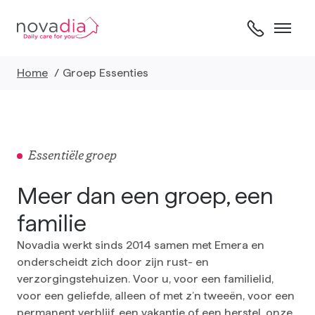
Skip
to
content
Home
Groep Essenties
Essentiële groep
Meer dan een groep, een
familie
Novadia werkt sinds 2014 samen met Emera en
onderscheidt zich door zijn rust- en
verzorgingstehuizen. Voor u, voor een familielid,
voor een geliefde, alleen of met z’n tweeën, voor een
permanent verblijf, een vakantie of een herstel, onze