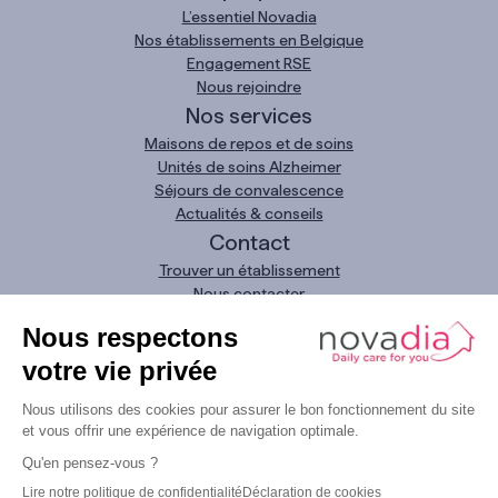
L’essentiel Novadia
Nos établissements en Belgique
Engagement RSE
Nous rejoindre
Nos services
Maisons de repos et de soins
Unités de soins Alzheimer
Séjours de convalescence
Actualités & conseils
Contact
Trouver un établissement
Nous contacter
Demande urgente
Nous appeler
0800 11 093
LinkedIn
Instagram
Facebook
YouTube