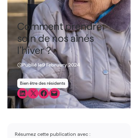
Comment prendre
soin de nos aînés
l’hiver ?
Publié le
9 February 2024
Bien être des résidents
Share on LinkedIn
Share on X
Share on Facebook
Email this Page
Résumez cette publication avec :