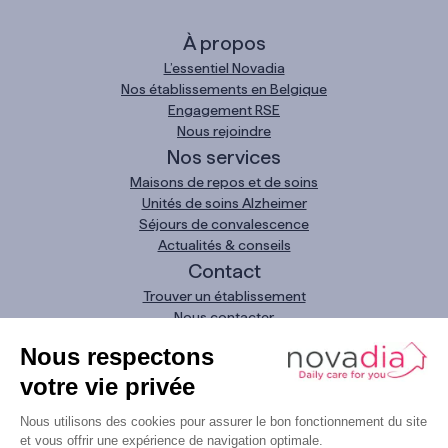
À propos
L’essentiel Novadia
Nos établissements en Belgique
Engagement RSE
Nous rejoindre
Nos services
Maisons de repos et de soins
Unités de soins Alzheimer
Séjours de convalescence
Actualités & conseils
Contact
Trouver un établissement
Nous contacter
Demande urgente
Nous appeler
0800 11 093
LinkedIn
Instagram
Facebook
YouTube