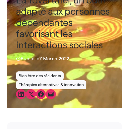
adapté aux personnes
dépendantes
favorisant les
interactions sociales
Publié le
7 March 2022
Bien être des résidents
Thérapies alternatives & innovation
Share on LinkedIn
Share on X
Share on Facebook
Email this Page