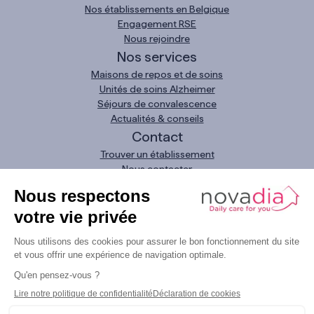
Nos établissements en Belgique
Engagement RSE
Nous rejoindre
Nos services
Maisons de repos et de soins
Unités de soins Alzheimer
Séjours de convalescence
Actualités & conseils
Contact
Trouver un établissement
Nous contacter
Demande urgente
Nous appeler
0800 11 093
LinkedIn
Instagram
Facebook
YouTube
Mentions légales
Protection des données personnelles