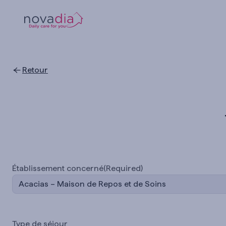
Skip
to
content
Retour
Établissement concerné
(Required)
Acacias – Maison de Repos et de Soins
Type de séjour