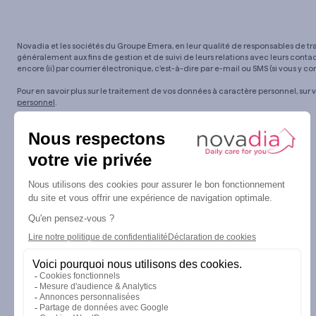
Novadia et les sociétés du Groupe Emera, en leur qualité de responsables de tra
généralement aux fins de gestion et de suivi de leurs relations avec leurs contac
encore (ii) par courrier électronique, c’est-à-dire par e-mail ou SMS (si vous y co
Pour en savoir plus sur le traitement de vos données à caractère personnel, sur v
personnel
.