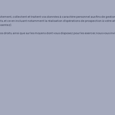
itement, collectent et traitent vos données à caractère personnel aux fins de gestion
ts, et ce en incluant notamment la réalisation d’opérations de prospection à votre att
nsentez).
os droits, ainsi que sur les moyens dont vous disposez pour les exercer, nous vous inv