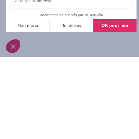
À propos
No
L’essentiel Novadia
Mais
Nos établissements en Belgique
Unité
Engagement RSE
Séjo
Nous rejoindre
Actua